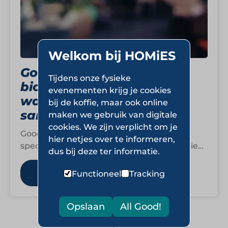
Welkom bij HOMiES
Good Food For You:
Tijdens onze fysieke
biologische speciaalzaak
evenementen krijg je cookies
waar smaak en herkomst
bij de koffie, maar ook online
samenkomen
maken we gebruik van digitale
cookies. We zijn verplicht om je
Good Food For You positioneert zich als
hier netjes over te informeren,
speciaalzaak voor biologische en kwalitatieve
dus bij deze ter informatie.
producten waarin smaak, herkomst en
puurheid centraal staan.…
Lees meer
Functioneel
Tracking
Opslaan
All Good!