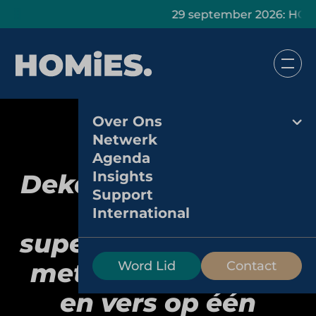
29 september 2026: HOMiES Mast
Over Ons
Netwerk
Agenda
Insights
DekaMarkt World of
Support
Food:
International
supermarktbeleving
met vakmanschap
Word Lid
Contact
en vers op één