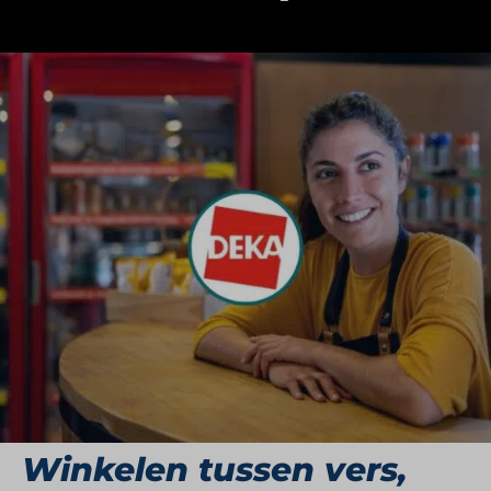
DekaMarkt World of Food is een bijzondere
variant binnen het DekaMarkt-concern. De
formule richt zich op een supermarktbeleving
waarin vakmanschap, smaak en service
samenkomen. Klanten vinden er een uitgebreide
versafdeling, ambachtelijke producten en ruimte
voor persoonlijke keuzes. Het is een supermarkt
die voelt als een foodmarkt, waar het ontdekken
van smaken en producten centraal staat – zonder
de dagelijkse boodschappen uit het oog te
verliezen.
Winkelen tussen vers,