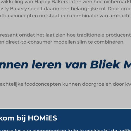
ntwikkeling van Happy Bakers laten zien hoe nichemar
asty Bakery speelt daarin een belangrijke rol. Door pro
afbakconcepten ontstaat een combinatie van ambacht,
nteressant omdat het laat zien hoe traditionele produc
ng en direct-to-consumer modellen slim te combineren.
nen leren van Bliek 
achtelijke foodconcepten kunnen doorgroeien door kwal
.
arkten te openen:
Glutenvrije producten, halalcertifi
kom bij HOMiES
illende doelgroepen en afzetkanalen.
s onze fysieke evenementen krijg je cookies bij de koffi