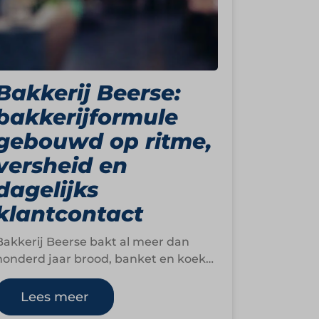
Bakkerij Beerse:
bakkerijformule
gebouwd op ritme,
versheid en
dagelijks
klantcontact
Bakkerij Beerse bakt al meer dan
honderd jaar brood, banket en koek
en heeft zich ontwikkeld tot een
bakkerij waar…
Lees meer