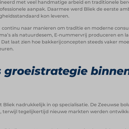
erd met veel handmatige arbeid en traditionele berei
professionele aanpak. Daarmee werd Bliek de eerste amb
igheidsstandaard kon leveren.
ij continu naar manieren om traditie en moderne con
ma’s als natuurdesem, E-nummervrij produceren en lange
. Dat laat zien hoe bakkerijconcepten steeds vaker moe
euren.
s groeistrategie binne
t Bliek nadrukkelijk in op specialisatie. De Zeeuwse bo
e, terwijl tegelijkertijd nieuwe markten werden ontwikk