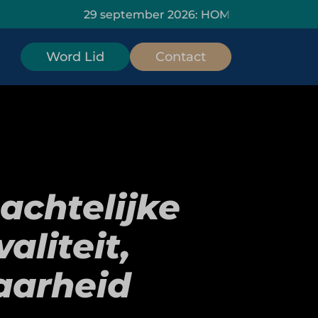
29 september 2026: HOMiES Masterclass Data Insi
Word Lid
Contact
achtelijke
aliteit,
baarheid