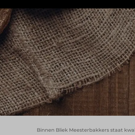
Bliek Meesterbakkers laat zien hoe tra
ambachtelijke basis. Vanuit het Zeeuwse
bakkerijorganisatie die lokaal, landelij
De verhuizing naar Middelburg in 2001 m
werd ruimte gecreëerd om verdere groei 
schaalbaarheid en ambacht maakt Bliek 
Ambacht modern
verliezen
Binnen Bliek Meesterbakkers staat kwali