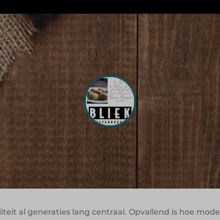
ditionele bakkerijen zich kunnen blijven ontwikkelen z
 Veere groeide het familiebedrijf in ruim negentig jaa
k en internationaal actief is, terwijl vakmanschap nog st
arkeerde een belangrijke stap in die ontwikkeling. Van
mogelijk te maken en tegelijkertijd de kwaliteit beter
interessant binnen de huidige foodservice- en retailm
iseren zonder het kar
teit al generaties lang centraal. Opvallend is hoe mode