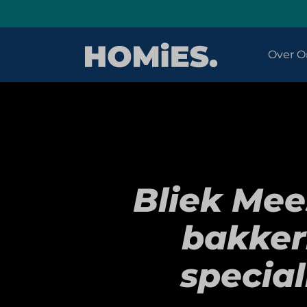
Over O
Bliek Mee
bakkeri
special