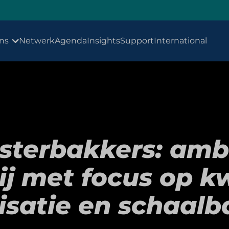
ns
Netwerk
Agenda
Insights
Support
International
sterbakkers: amb
j met focus op kw
isatie en schaal