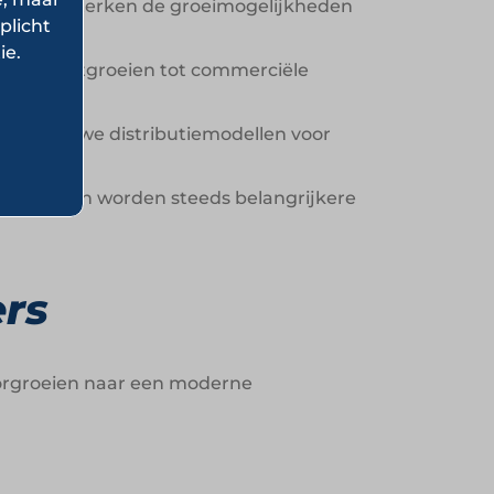
uctie versterken de groeimogelijkheden
plicht
ie.
eit kan uitgroeien tot commerciële
en nieuwe distributiemodellen voor
ngrediënten worden steeds belangrijkere
rs
oorgroeien naar een moderne