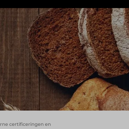
onder afstand te nemen van hun
r uit tot een moderne
eeds centraal staat binnen de productie.
uit een grotere en centralere bakkerij
 te borgen. Juist die combinatie van
arkt.
akter te
rne certificeringen en