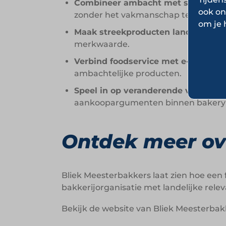
Combineer ambacht met schaalbare
ook on
zonder het vakmanschap te verlieze
om je 
Maak streekproducten landelijk rel
merkwaarde.
Verbind foodservice met e-commer
ambachtelijke producten.
Speel in op veranderende voedings
aankoopargumenten binnen bakery e
Ontdek meer ov
Bliek Meesterbakkers laat zien hoe een
bakkerijorganisatie met landelijke relev
Bekijk de website van Bliek Meesterba