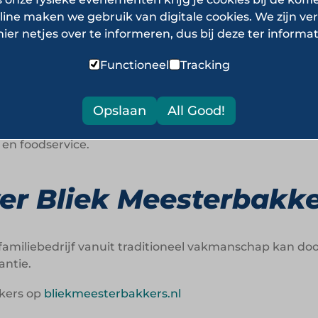
 productie:
Moderne certificeringen en centrale prod
line maken we gebruik van digitale cookies. We zijn ver
n.
hier netjes over te informeren, dus bij deze ter informat
evant:
De Zeeuwse bolus laat zien hoe regionale identit
Functioneel
Tracking
ce en convenience:
Webshops en afbakconcepten creër
Opslaan
All Good!
voorkeuren:
E-nummervrij, glutenvrij en natuurlijke i
n foodservice.
er Bliek Meesterbakke
 familiebedrijf vanuit traditioneel vakmanschap kan d
antie.
kkers op
bliekmeesterbakkers.nl