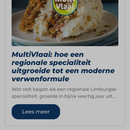
MultiVlaai: hoe een
regionale specialiteit
uitgroeide tot een moderne
verwenformule
Wat ooit begon als een regionale Limburgse
specialiteit, groeide in bijna veertig jaar uit
tot een landelijke formule rondom
verwenmomenten,…
Lees meer