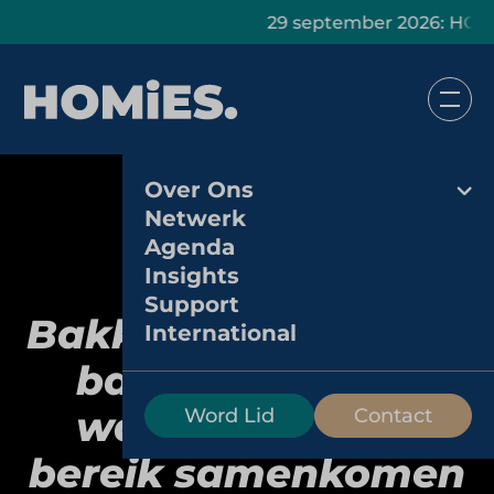
29 september 2026: HOMiES Mast
Over Ons
Netwerk
Agenda
Insights
Support
Bakkerij Van Keulen:
International
bakkerijformule
waar traditie en
Word Lid
Contact
bereik samenkomen