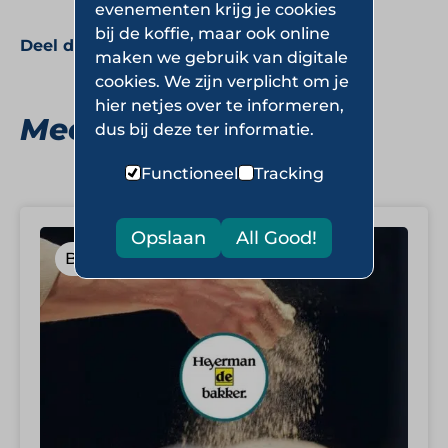
evenementen krijg je cookies
bij de koffie, maar ook online
Deel deze pagina:
maken we gebruik van digitale
cookies. We zijn verplicht om je
hier netjes over te informeren,
Meer Bakkerijen
dus bij deze ter informatie.
Functioneel
Tracking
Opslaan
All Good!
Bakkerijen