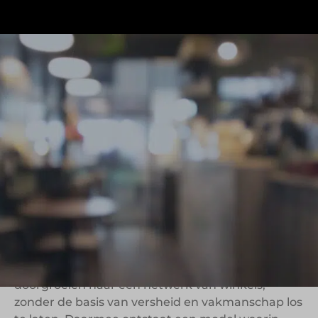
Bakkerij Van Keulen is al sinds 1863 actief en heeft
zich ontwikkeld tot een bakkerijorganisatie met
meerdere winkels en een breed assortiment aan
brood, banket en specialiteiten. Vanuit een sterke
traditie wordt dagelijks gewerkt aan verse
producten, waarbij kwaliteit van grondstoffen en
continuïteit in productie centraal staan.
Wat Bakkerij Van Keulen interessant maakt
binnen foodretail en bakery, is de combinatie van
lange historie en schaalontwikkeling. De formule
laat zien hoe een traditionele bakkerij kan
doorgroeien naar een netwerk van winkels,
zonder de basis van versheid en vakmanschap los