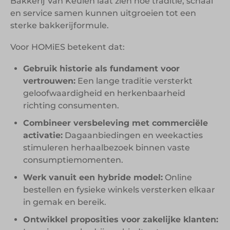
Bakkerij Van Keulen laat zien hoe traditie, schaal
en service samen kunnen uitgroeien tot een
sterke bakkerijformule.
Voor HOMiES betekent dat:
Gebruik historie als fundament voor
vertrouwen:
Een lange traditie versterkt
geloofwaardigheid en herkenbaarheid
richting consumenten.
Combineer versbeleving met commerciële
activatie:
Dagaanbiedingen en weekacties
stimuleren herhaalbezoek binnen vaste
consumptiemomenten.
Werk vanuit een hybride model:
Online
bestellen en fysieke winkels versterken elkaar
in gemak en bereik.
Ontwikkel proposities voor zakelijke klanten: