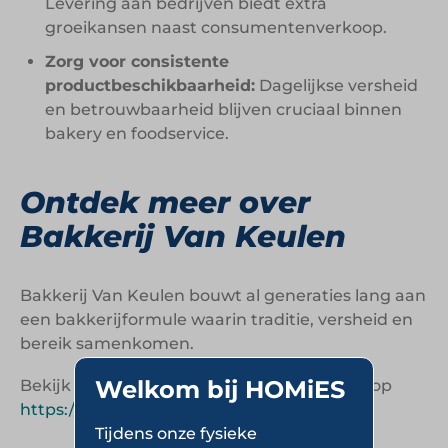
Levering aan bedrijven biedt extra
groeikansen naast consumentenverkoop.
Zorg voor consistente
productbeschikbaarheid:
Dagelijkse versheid
en betrouwbaarheid blijven cruciaal binnen
bakery en foodservice.
Ontdek meer over
Bakkerij Van Keulen
Bakkerij Van Keulen bouwt al generaties lang aan
een bakkerijformule waarin traditie, versheid en
bereik samenkomen.
Welkom bij HOMiES
Bekijk de website van Bakkerij Van Keulen op
https://www.bakkerijvankeulen.nl
.
Tijdens onze fysieke