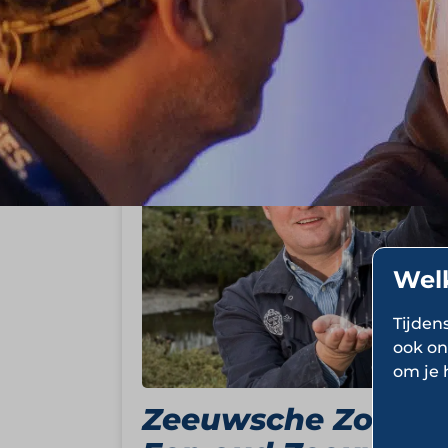
StartUp Stories
Wel
Tijden
ook on
om je 
Zeeuwsche Zoute: