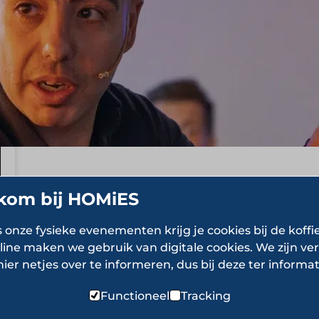
kom bij HOMiES
s onze fysieke evenementen krijg je cookies bij de koffi
line maken we gebruik van digitale cookies. We zijn ver
hier netjes over te informeren, dus bij deze ter informat
Functioneel
Tracking