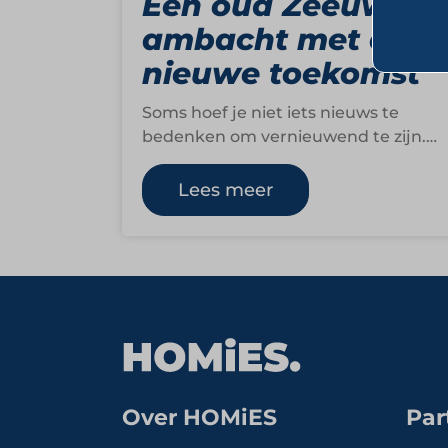
Een oud Zeeuws
ambacht met een
nieuwe toekomst
Soms hoef je niet iets nieuws te
bedenken om vernieuwend te zijn.
Soms hoef je alleen maar iets ouds
op…
Lees meer
Over HOMiES
Par