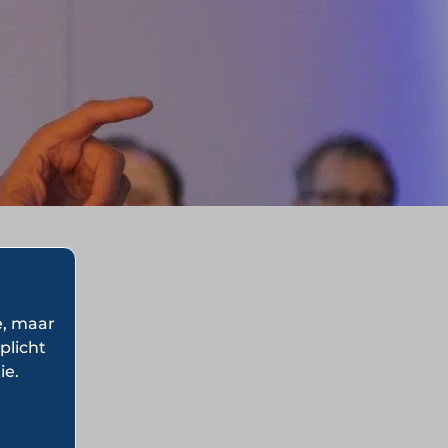
e, maar
plicht
ie.