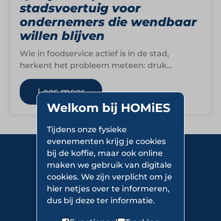
stadsvoertuig voor
ondernemers die wendbaar
willen blijven
Wie in foodservice actief is in de stad,
herkent het probleem meteen: druk
verkeer, weinig ruimte, emissiezones en
steeds hogere…
Lees meer
Welkom bij HOMiES
Tijdens onze fysieke
evenementen krijg je cookies
bij de koffie, maar ook online
maken we gebruik van digitale
cookies. We zijn verplicht om je
hier netjes over te informeren,
dus bij deze ter informatie.
Over HOMiES