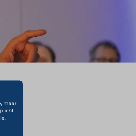
e, maar
plicht
ie.