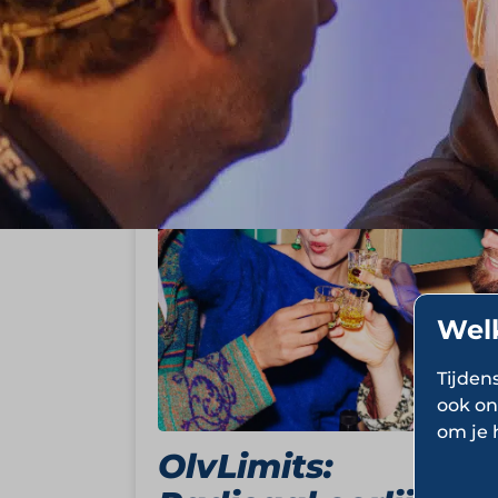
StartUp Stories
Wel
Tijden
ook on
om je 
OlvLimits: