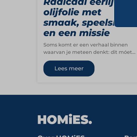
Radicaal eerlijke
olijfolie met
smaak, speelsheid
en een missie
Soms komt er een verhaal binnen
waarvan je meteen denkt: dit móet
gedeeld worden. Niet omdat het
groot of luid…
Lees meer