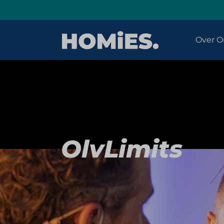
Over O
OlvLimits