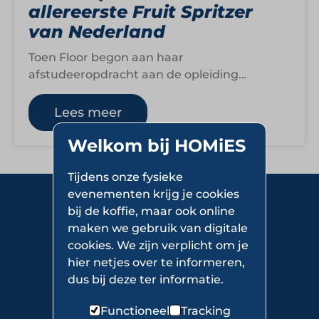
allereerste Fruit Spritzer
van Nederland
Toen Floor begon aan haar
afstudeeropdracht aan de opleiding
Ondernemerschap & Retailmanagement,
had ze geen idee dat haar fictieve concept…
Lees meer
Welkom bij HOMiES
Tijdens onze fysieke
evenementen krijg je cookies
bij de koffie, maar ook online
maken we gebruik van digitale
cookies. We zijn verplicht om je
hier netjes over te informeren,
Over HOMiES
dus bij deze ter informatie.
Netwerk
Functioneel
Tracking