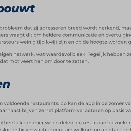
 bouwt
et probleem dat zij adresseren breed wordt herkend, ma
mers vraagt dit om heldere communicatie en overtuigin
urateurs weinig tijd kwijt zijn en op de hoogte worden 
 eigen netwerk, wat waardevol bleek. Tegelijk hebben ze
t dat motiveert hen om door te zetten.
en
 van voldoende restaurants. Zo kan de app in de zomer v
arnaast blijven ze het platform verbeteren op basis v
uthentieke manier willen delen, en restaurantbezoeker
sluiten bij verwachtingen, zijn welkom om contact op