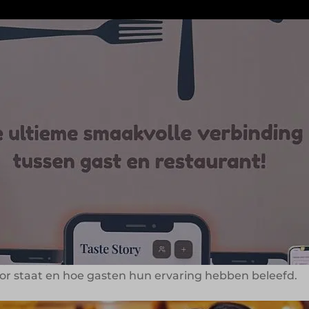
et moment. Je staat op het punt een restaurant te kiez
ar op het beslissende moment zijn ze onvindbaar. Fal
 in 2025. Een plotselinge regenbui maakte een vroegtij
ing liepen ze vast in een frustrerende zoektocht. Da
aar één overzichtelijk
 bleek een breder probleem. Veel mensen slaan restaur
zen ontbreekt het overzicht. Reviews geven vaak een 
og moeilijker maakt.
ekpunt. Zij zagen ruimte voor een platform waarin het v
voor staat en hoe gasten hun ervaring hebben beleefd.