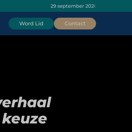
29 september 2026: HOMiES Masterclass Data I
Word Lid
Contact
verhaal
e keuze