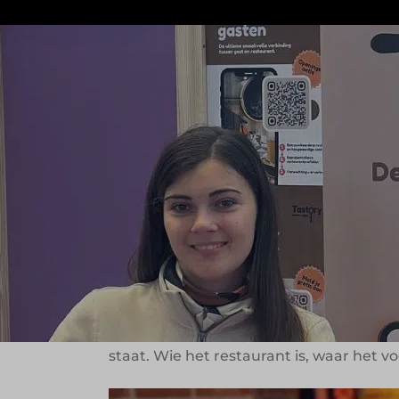
Wie regelmatig uit eten gaat, herkent h
opgeslagen of gehoord van vrienden, ma
ervaarden dat zelf tijdens het KLM Open
zoeken naar een restaurant in de omgev
Van frustratie n
Wat begon als een praktische frustratie
kennissen, maar op het moment van kie
foto’s zijn verouderd, wat het zoeken n
Voor Fallon en Steijn was dat het vertr
staat. Wie het restaurant is, waar het 