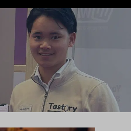
en, weet dat je ooit goede tips hebt
lon Rillmann en Steijn Holtkamp
dig einde aan hun bezoek, en bij het
t moment werd het begin van
Tastory
.
 platform
ants op of krijgen aanbevelingen via
vertekend beeld van een restaurant en
erhaal van een restaurant centraal