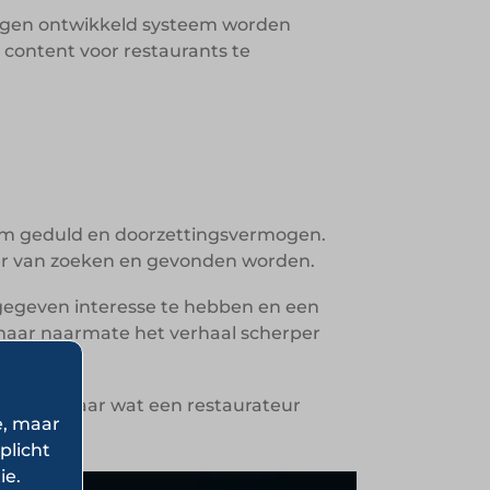
 eigen ontwikkeld systeem worden
content voor restaurants te
t om geduld en doorzettingsvermogen.
er van zoeken en gevonden worden.
gegeven interesse te hebben en een
 maar naarmate het verhaal scherper
isteren naar wat een restaurateur
e, maar
plicht
ie.