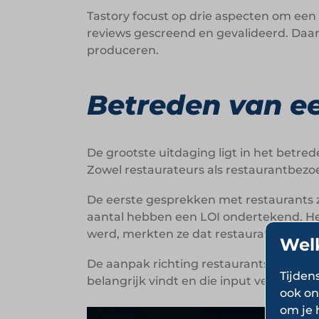
Tastory focust op drie aspecten om een
reviews gescreend en gevalideerd. Daar
produceren.
Betreden van e
De grootste uitdaging ligt in het betr
Zowel restaurateurs als restaurantbe
De eerste gesprekken met restaurants 
aantal hebben een LOI ondertekend. Het
werd, merkten ze dat restaurateurs het
Wel
De aanpak richting restaurants is bewu
Tijden
belangrijk vindt en die input verwerken 
ook on
om je 