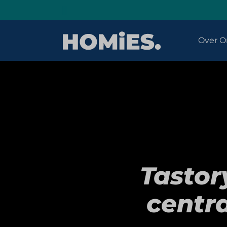
Over O
Tastor
centra