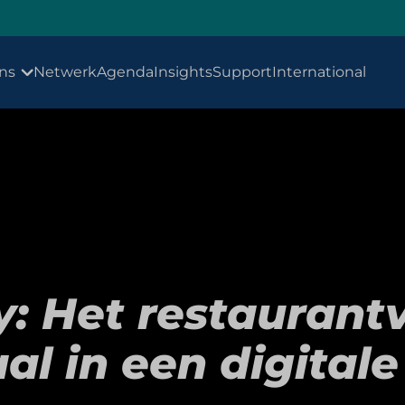
ns
Netwerk
Agenda
Insights
Support
International
y: Het restaurant
al in een digital