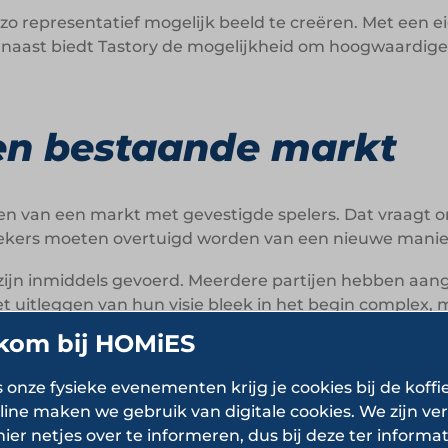
 zo representatief mogelijk beeld te creëren. Met een
naast biedt Tastory de mogelijkheid om hoogwaardige 
en bestaande markt
eden van een markt met gevestigde spelers. Dat vraag
zoekers moeten overtuigd worden van een nieuwe mani
zijn inmiddels gevoerd. Meerdere partijen hebben aan
 uitleggen van hun visie bleek in het begin complex,
 concept beter begrijpen.
kom bij HOMiES
st persoonlijk. Geen standaard verkooppraatje, maar lu
s onze fysieke evenementen krijg je cookies bij de koffi
in de presentatie van het verhaal.
line maken we gebruik van digitale cookies. We zijn ver
hier netjes over te informeren, dus bij deze ter informat