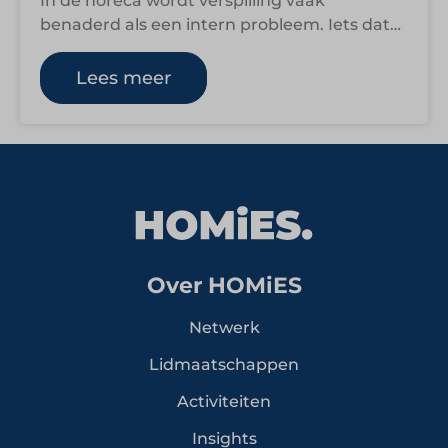
In de horeca wordt verspilling vaak
benaderd als een intern probleem. Iets dat
opgelost moet worden met betere inkoop,
slimmere…
Lees meer
Over HOMiES
Netwerk
Lidmaatschappen
Activiteiten
Insights