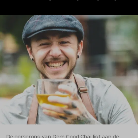
In Nederland wordt chai vaak geserveerd als
poeder of siroop. Maar wat als je het échte
verhaal en de oorspronkelijke smaak terugbrengt
in een product dat ook praktisch inzetbaar is?
Tijdens het gesprek met Bob de Riemer werd
duidelijk hoe Dem Good Chai precies dat probeert
te doen. Niet met een hypeproduct, maar met
een doordacht concentraat dat ambacht en
innovatie combineert.
Van straatthee in India
tot chai in foodservice
De oorsprong van Dem Good Chai ligt aan de