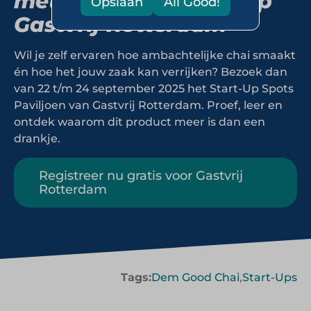
met Dem Good Chai op
Opslaan
All Good!
Gastvrij Rotterdam
Wil je zelf ervaren hoe ambachtelijke chai smaakt
én hoe het jouw zaak kan verrijken? Bezoek dan
van 22 t/m 24 september 2025 het Start-Up Spots
Paviljoen van Gastvrij Rotterdam. Proef, leer en
ontdek waarom dit product meer is dan een
drankje.
Registreer nu gratis voor Gastvrij
Rotterdam
Tags:
Dem Good Chai
,
Start-Ups