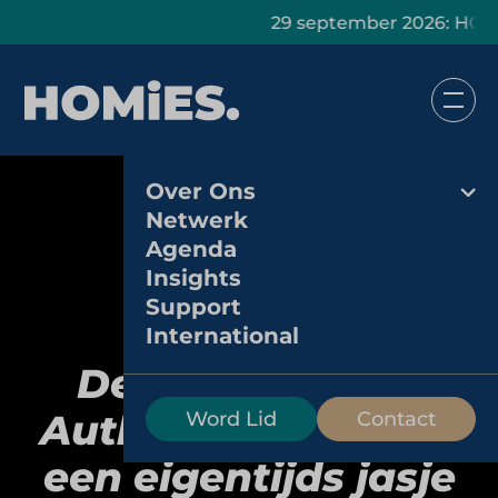
29 september 2026: HOMiES Masterc
Over Ons
Netwerk
Agenda
Insights
Support
International
Dem Good Chai:
Authentieke chai in
Word Lid
Contact
een eigentijds jasje