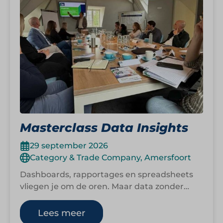
Masterclass Data Insights
29 september 2026
Category & Trade Company, Amersfoort
Dashboards, rapportages en spreadsheets
vliegen je om de oren. Maar data zonder
richting blijft ruis. In deze HOMiES
Masterclass leer…
Lees meer