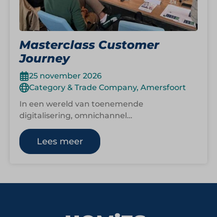
Masterclass Customer
Journey
25 november 2026
Category & Trade Company, Amersfoort
In een wereld van toenemende
digitalisering, omnichannel
contactmomenten en wisselende rollen van
klant tot klant, is het essentieel om te…
Lees meer