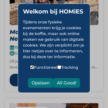
Welkom bij HOMiES
Tijdens onze fysieke
evenementen krijg je cookies
Masterclass Sales
bij de koffie, maar ook online
Negotiation
maken we gebruik van digitale
cookies. We zijn verplicht om je
19 november 2026
hier netjes over te informeren,
Golfbaan de Kroonprins, Vianen.
dus bij deze ter informatie.
Of je nu in gesprek bent met een klant,
leverancier of ketenpartner: jouw invloed als
Functioneel
Tracking
onderhandelaar begint veel eerder dan…
Lees meer
Opslaan
All Good!